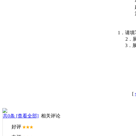
1．请
2．
3．
[
共
0
条 [查看全部]
相关评论