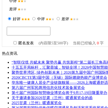
热点资讯
“智联仪缆 共赋未来 聚势共赢 共筑新程”第二届长三角
十五五开局标杆，汇聚蓉城，智链全球！2026中国智慧
聚势世界湾区, 绿色创新未来｜2026第九届中国广州国
2026CBCTE第3届中国（无锡）国际燃烧热能产业博览会
华东唯一健康人居全产业链旗舰展——2026上海暖通舒
第六届广州军民两用信息化技术装备展览会
第七届广州国际智慧物业博览会将于9月17-19日隆重举办
关于邀请参加2026甘肃（兰州）暖通展览会的函
2025甘肃（兰州）暖通展览会
第26届西安国际供热供暖空调通风及舒适家居系统展览会