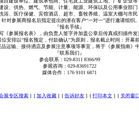
项目建设单位、建筑承包商、住宅及工业建筑工地、厂矿企业等
建设、供热、燃气、节能、计量、能源、环保以及公用事业部门
洗浴、医疗保健、宾馆酒店、超市、畜牧养殖、温室大棚与市民
针对参展商报名后指定提出的潜在客户“一对一”进行邀请组织
『报名手续』
填写《参展报名表》，由负责人签字并加盖公章后传真或扫描件发
展位安排以“报名预定，付款确认”为原则，报名截止时间：开幕前
展品运输、接待洒店及参展注意事项等事宜，将于《参展指南》
『联系我们』
参会联系：029-8311 8366/99
参观咨询：029-83691722
媒体合作：176 9101 6871
会展专区搜索
] [
加入收藏
] [
告诉好友
] [
打印本文
] [
关闭窗