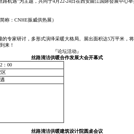
 丝路机遇”为主题，共同于4月22-24日在西安曲江国际会展
简称：CNHE振威供热展）
的专家研讨，多形式演绎采暖大格局。展出面积达5万平米，将汇
的到来！
『论坛活动』
丝路清洁供暖合作发展大会开幕式
2：00
议区
机遇
丝
路清洁供暖建筑设计院圆桌会议