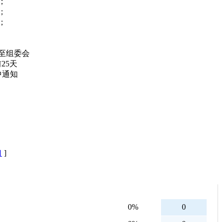
；
；
；
。
至组委会
25天
中通知
口
]