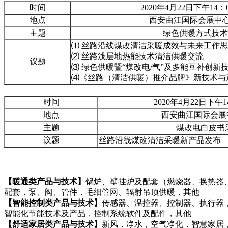
时间
2020年4月22日下午14：
地点
西安曲江国际会展中心
主题
绿色供暖方式技术
⑴ 丝路沿线煤改清洁采暖成效与未来工作
⑵ 丝路浅层地热能技术清洁供暖交流
议题
⑶ 绿色供暖暨“煤改电/气”及多能互补创新
⑷《丝路（清洁供暖）推介品牌》新技术与
时间
2020年4月22日下午1
地点
西安曲江国际会展中
主题
煤改电白皮书
议题
丝路沿线煤改清洁采暖新产品发布
【
暖通类产品与技术
】
锅炉、壁挂炉及配套（燃烧器、换热器
配套，泵、阀、管件，毛细管网、辐射吊顶供暖，其他
【
智能控制类产品与技术
】
传感器、温控器、控制器、执行器
智能化节能技术及产品，控制系统软件及配件，其他
【
舒适家居类产品与技术
】
新风，净水，空气净化，智慧家居