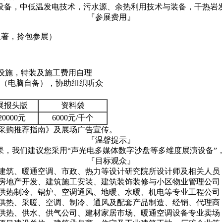
设备，中低温发电技术，污水源、余热利用技术与装备，干热岩
『参展费用』
置显著，拎包参展）
设施，特装及施工费用自理
设备（电脑自备），协助组织听众
展报头版
资料袋
20000元
6000元/千个
采购推荐指南》及展场广告宣传。
『温馨提示』
果，我们建议您采用“声光电多媒体数字沙盘等多维度展演设备”
『目标观众』
建筑、暖通空调、市政、热力等设计研究院所设计师及相关人员
房地产开发、建筑施工安装、建筑装饰装修与小区物业管理公司
供热制冷、锅炉、空调通风、地暖、水暖、机电等专业工程公司
供热、采暖、空调、制冷、通风及配套产品制造、经销、代理商
供热、供水、供气公司、建材家居市场、暖通空调设备专业卖场