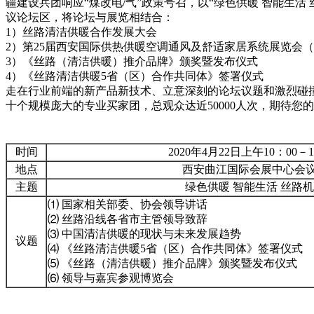
疆建设兵团响应“煤改电/气”政策号召，以“绿色供暖 智能生活
议论坛区，将论坛与展览相结合：
1）丝路清洁供暖合作发展大会
2）第25届西安国际供热供暖空调通风及舒适家居系统展览会（
3）《丝路（清洁供暖）推介品牌》颁奖暨发布仪式
4）《丝路清洁供暖5省（区）合作共同体》签署仪式
走在行业前端的新产品新技术、立意深刻的论坛议题和激烈碰撞
十个规模庞大的专业买家团，总观众达近50000人次，期待您
时间
2020年4月22日上午10：00－1
地点
西安曲江国际会展中心会
主题
绿色供暖 智能生活 丝路
⑴ 国家相关部委、协会领导讲话
⑵ 丝路沿线各省市主管领导致辞
⑶ 中国清洁供暖的现状与未来发展趋势
议题
⑷ 《丝路清洁供暖5省（区）合作共同体》签署仪式
⑸ 《丝路（清洁供暖）推介品牌》颁奖暨发布仪式
⑹ 领导与嘉宾参观博览会