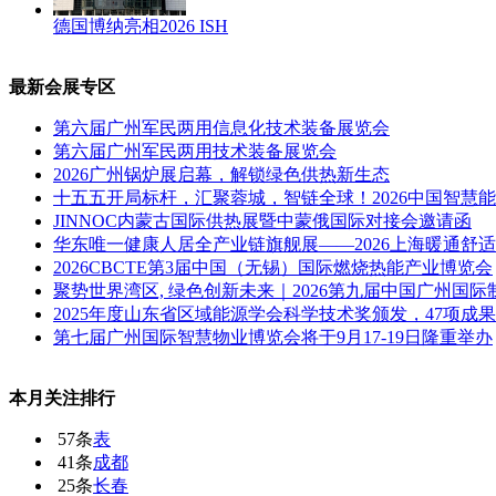
德国博纳亮相2026 ISH
最新会展专区
第六届广州军民两用信息化技术装备展览会
第六届广州军民两用技术装备展览会
2026广州锅炉展启幕，解锁绿色供热新生态
十五五开局标杆，汇聚蓉城，智链全球！2026中国智慧
JINNOC内蒙古国际供热展暨中蒙俄国际对接会邀请函
华东唯一健康人居全产业链旗舰展——2026上海暖通舒
2026CBCTE第3届中国（无锡）国际燃烧热能产业博览会
聚势世界湾区, 绿色创新未来｜2026第九届中国广州国
2025年度山东省区域能源学会科学技术奖颁发，47项
第七届广州国际智慧物业博览会将于9月17-19日隆重举办
本月关注排行
57条
表
41条
成都
25条
长春