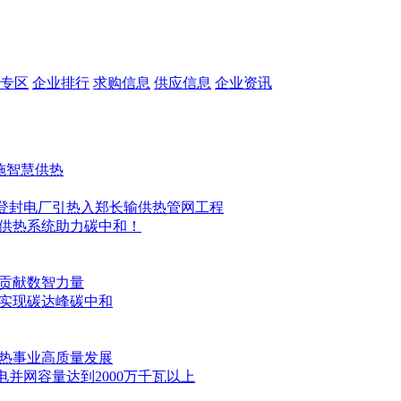
专区
企业排行
求购信息
供应信息
企业资讯
实施智慧供热
登封电厂引热入郑长输供热管网工程
能供热系统助力碳中和！
展贡献数智力量
力实现碳达峰碳中和
供热事业高质量发展
电并网容量达到2000万千瓦以上