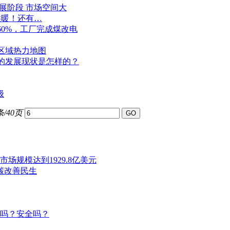
展阶段 市场空间大
供暖！还有…
60%，工厂完成煤改电
及区域热力地图
的发展现状是怎样的？
级
条/40页
市场规模达到1929.8亿美元
碳改善民生
大吗？安全吗？