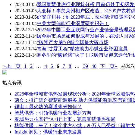
2023-01-05
我国智慧供热行业现状分析 目前仍处于初级发
2023-01-05
大变样！事关莱州棚户区改造，31599户农村
2023-01-05
延安宜川县：到2023年底，农村清洁取暖率达
2023-01-04
中美大型储能行业深度研究报告！
2022-12-15
2022年中国工业互联网行业产业链全景梳理
2022-11-14
碳金融市场是如何形成与发展的，在发达国家
2022-11-14
“碳资产大脑”护航全球最大碳市场
2022-11-14
青海“甘霖工程”精准助力小微企业纾困发展
2022-11-14
寒冬里的“暖经济”火了！取暖市场迎来迭代升
«上一页
1
2
…
4
5
6
7
8
…
39
40
下一页»
共867
热点资讯
2025年全球城市供热发展现状分析：2024年全球区域供热
两会：推广综合智慧能源服务 助力保障能源供应 节能降
锂电：最火热的赛道未来如何？
智慧供热：引领供暖行业发展新方向
春城热力拟实行“A+H”上市，完善智慧供热布局
核能供暖，来了！这个北方小城，20万人已受益！辐射
Insight 洞见：供暖行业未来发展