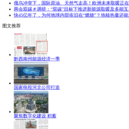
俄乌冲突下，国际原油、天然气走高！欧洲未来取暖正在
两会双碳＃调研：“双碳”目标下推进新能源取暖及多能
快45亿年了，为何地球内部依旧在“燃烧”？地核热量还
图文推荐
黔西南州能源经济一季
国家电投河北公司打造
聚焦数字化建设 积蓄