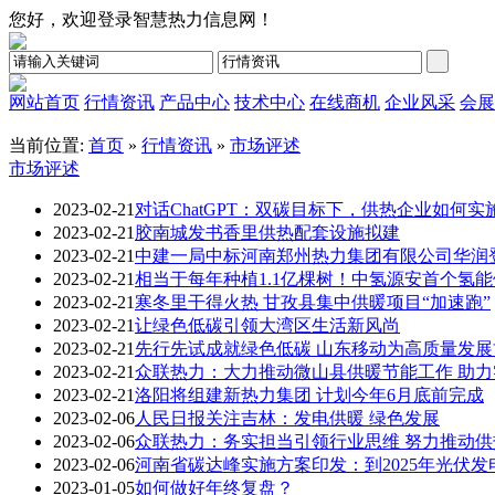
您好，欢迎登录智慧热力信息网！
网站首页
行情资讯
产品中心
技术中心
在线商机
企业风采
会展
当前位置:
首页
»
行情资讯
»
市场评述
市场评述
2023-02-21
对话ChatGPT：双碳目标下，供热企业如何
2023-02-21
胶南城发书香里供热配套设施拟建
2023-02-21
中建一局中标河南郑州热力集团有限公司华润
2023-02-21
相当于每年种植1.1亿棵树！中氢源安首个氢
2023-02-21
寒冬里干得火热 甘孜县集中供暖项目“加速跑”
2023-02-21
让绿色低碳引领大湾区生活新风尚
2023-02-21
先行先试成就绿色低碳 山东移动为高质量发
2023-02-21
众联热力：大力推动微山县供暖节能工作 助
2023-02-21
洛阳将组建新热力集团 计划今年6月底前完成
2023-02-06
人民日报关注吉林：发电供暖 绿色发展
2023-02-06
众联热力：务实担当引领行业思维 努力推动
2023-02-06
河南省碳达峰实施方案印发：到2025年光伏发
2023-01-05
如何做好年终复盘？