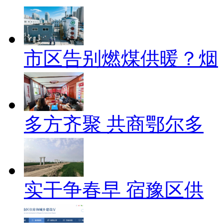
市区告别燃煤供暖？烟
多方齐聚 共商鄂尔多
实干争春早 宿豫区供