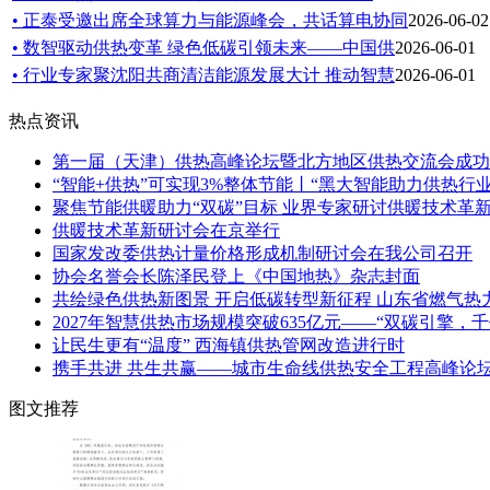
• 正泰受邀出席全球算力与能源峰会，共话算电协同
2026-06-02
• 数智驱动供热变革 绿色低碳引领未来——中国供
2026-06-01
• 行业专家聚沈阳共商清洁能源发展大计 推动智慧
2026-06-01
热点资讯
第一届（天津）供热高峰论坛暨北方地区供热交流会成功
“智能+供热”可实现3%整体节能丨“黑大智能助力供热行
聚焦节能供暖助力“双碳”目标 业界专家研讨供暖技术革
供暖技术革新研讨会在京举行
国家发改委供热计量价格形成机制研讨会在我公司召开
协会名誉会长陈泽民登上《中国地热》杂志封面
共绘绿色供热新图景 开启低碳转型新征程 山东省燃气热
2027年智慧供热市场规模突破635亿元——“双碳引擎，千
让民生更有“温度” 西海镇供热管网改造进行时
携手共进 共生共赢——城市生命线供热安全工程高峰论坛
图文推荐