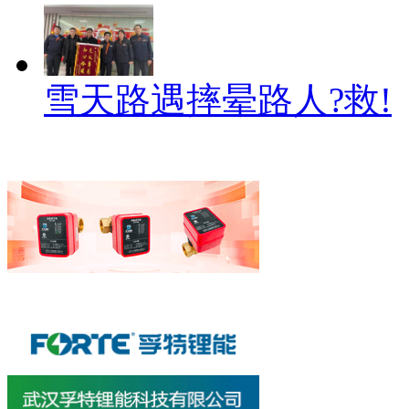
雪天路遇摔晕路人?救!