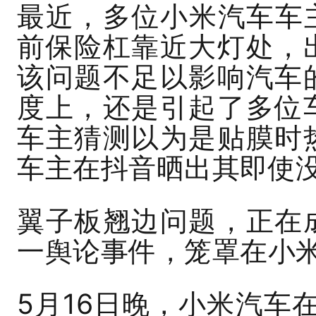
最近
，多位小米汽车车
前保险杠靠近大灯处
，
该问题不足以影响汽车
度上，还是引起了多位
车主猜测以为是贴膜时
车主在抖音晒出其即使
翼子板翘边问题，正在
一舆论事件，笼罩在小
5月16日晚，小米汽车