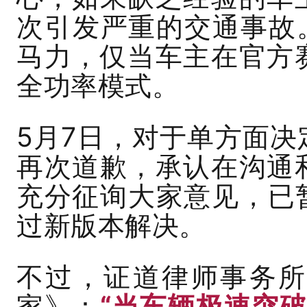
次引
发严重
的交通
事故
马力，仅当车主在官方
全功率模式。
5月7日，对于
单方面决
再次道歉，
承认在沟通
充分征询大家意见，已
过新版本解决。
不过，证道律师事务所
家》：
“
当车辆极速突