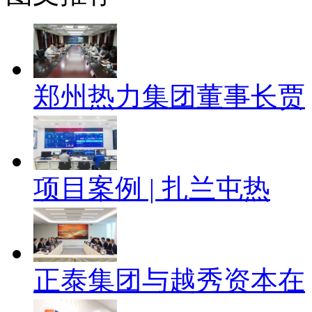
郑州热力集团董事长贾
项目案例 | 扎兰屯热
正泰集团与越秀资本在