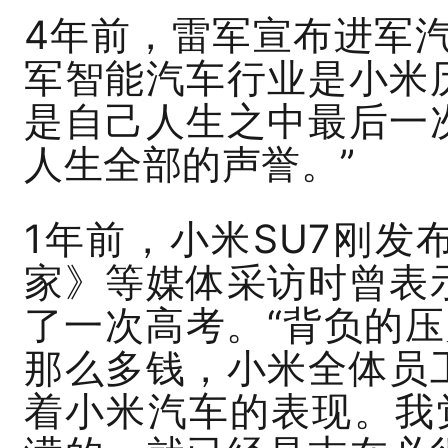
4年前，雷军宣布进军
军智能汽车行业是小米
是自己人生之中最后一
人生全部的声誉。”
1年前，小米SU7刚
家》等媒体采访时曾表
了一次高考。“背负的
那么多钱，小米全体员
着小米汽车的表现。我