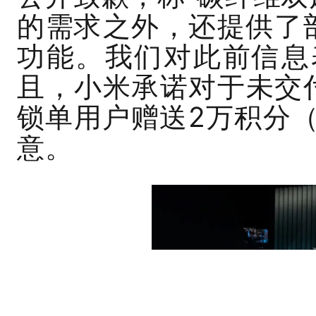
的需求之外，还提供了
功能。我们对此前信息
且，小米承诺对于未交
锁单用户赠送2万积分
意。