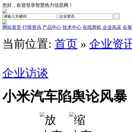
您好，欢迎登录智慧热力信息网！
网站首页
行情资讯
产品中心
技术中心
在线商机
企业风采
会展
当前位置:
首页
»
企业资
企业访谈
小米汽车陷舆论风暴