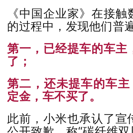
《中国企业家》在接触
的过程中，发现他们普
第一，已经提车的车主
了；
第二，还未提车的车主
定金，车不买了。
此前，
小米也承认了
宣
公开致歉，称“碳纤维