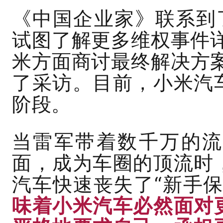
《中国企业家》联系到
试图了解更多维权事件
米方面商讨最终解决方
了采访。目前，小米汽
阶段。
当雷军带着数千万的流
面，成为车圈的顶流时
汽车快速丧失了“新手保
味着小米汽车必然面对