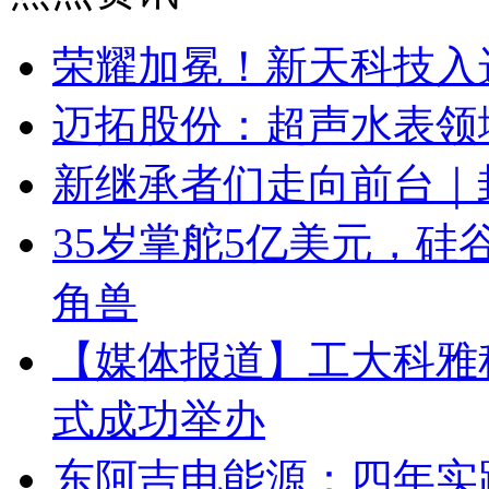
荣耀加冕！新天科技入
迈拓股份：超声水表领
新继承者们走向前台｜
35岁掌舵5亿美元，硅
角兽
【媒体报道】工大科雅
式成功举办
东阿吉电能源：四年实