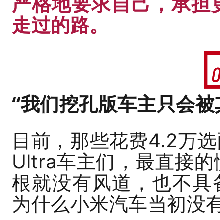
严格地要求自己，承担
走过的路。
“我们挖孔版车主只会被
目前，那些花费4.2万
Ultra车主们，最直
根就没有风道，也不具
为什么小米汽车当初没