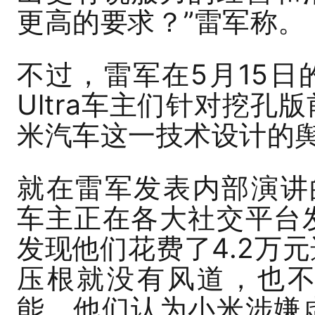
更高的要求？
”雷军称。
不过，雷军在5月15日
Ultra车主们针对挖
米汽车这一技术设计的
就在雷军发表内部演讲
车主
正在各大社交平台
发现
他们花费了
4.2万
元
压根就没有风道，也
能，
他们认为小米涉嫌